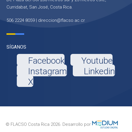
Curridabat, San José, Costa Rica.
506 2224 8059 |
direccion@flacso.ac.cr
SÍGANOS
Facebook
Youtube
Instagram
Linkedin
X
© FLACSO Costa Rica 2026. Desarrollo por