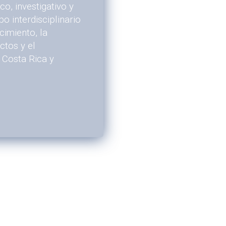
o, investigativo y
o interdisciplinario
imiento, la
ctos y el
n Costa Rica y