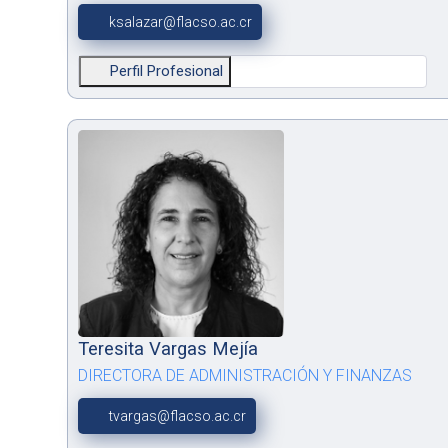
ksalazar@flacso.ac.cr
Perfil Profesional
Teresita Vargas Mejía
DIRECTORA DE ADMINISTRACIÓN Y FINANZAS
tvargas@flacso.ac.cr