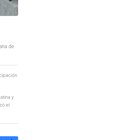
cana de
icipación
atina y
zó el