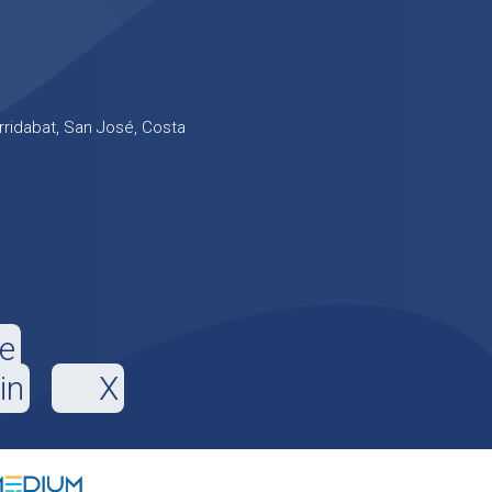
rridabat, San José, Costa
e
in
X