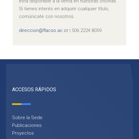
está disponible a la venta en nuestras oficinas.
Si tienes interés en adquirir cualquier título,
comúnicate con nosotros.
direccion@flacso.ac.cr
| 506 2224 8059
ACCESOS RÁPIDOS
Sobre la Sede
Publicaciones
Proyectos