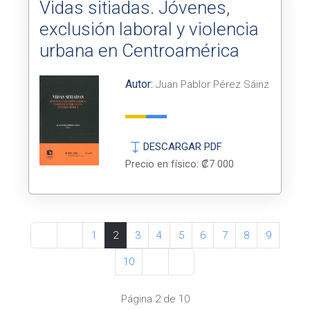
Vidas sitiadas. Jóvenes,
exclusión laboral y violencia
urbana en Centroamérica
Autor:
Juan Pablor Pérez Sáinz
DESCARGAR PDF
Precio en físico: ₡7 000
1
2
3
4
5
6
7
8
9
10
Página 2 de 10